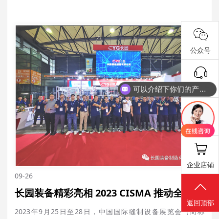
活动 清晨小伙伴们并然有序到达此次徒步出发点:英雄山，在简
单修整后一起向着今日的终点西大山顶前进 02.携手并进 此次
登山活动，职工们踏着欢快的脚步，伴随着和煦的晨光……
公众号
抖音号
可以介绍下你们的产品么
报修工单
企业店铺
09-26
长园装备精彩亮相 2023 CISMA 推动全球服装行业数字化、智能化升级
返回顶部
2023年9月25日至28日，中国国际缝制设备展览会（简称