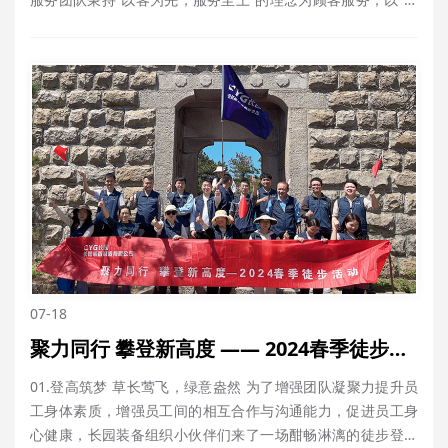
速反应、周到服务、处理有效、用户满意”为服务方针，以“客户
价值”为导向，以满足“客户需求”为目标，每次服务始于主动，
寓于真诚，终于满意，诚为客户提供量身定制的硬软件融合的
智慧化综合解决方……
07-18
聚力同行 攀登新高度 —— 2024春季徒步活动
01.登高筑梦 草长莺飞，绿意盎然 为了增强团队凝聚力提升员
工身体素质，增强员工间的相互合作与沟通能力，促进员工身
心健康，长园装备组织小伙伴们来了一场酣畅淋漓的徒步登山