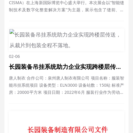
CISMA）在上海新国际博览中心盛大举行。本次展会以“智能缝
制技术及数字化整套解决方案”为主题，展示包含了缝前、缝
制、缝后各类机器以及CAD/CAM设计系统及面辅，完整地展现
了缝制服装的整个链条。作为国内裁剪智能设备的领军企业，
长园装备制造有限公司（简称：长园装备）携智能裁剪机、智
能铺布机、智能吊挂系……
02-06
长园装备吊挂系统助力企业实现跨楼层传送，从裁片到包装全程不落地。
唐人制衣 合作公司：泉州唐人制衣有限公司 项目名称：服装智
能吊挂系统项目 设备类型：ELN3000 设备站数：150站 标准产
房：20000平方米 项目日期：2022年6月 服装行业作为劳动密
集型行业，如何实现生产管理的透明化和规范化，技术升级就
显得尤为重要。作为缝制作业高效协同的法宝，智能吊挂系统
的出现是服装行业的一次机遇和变革，能够为客……