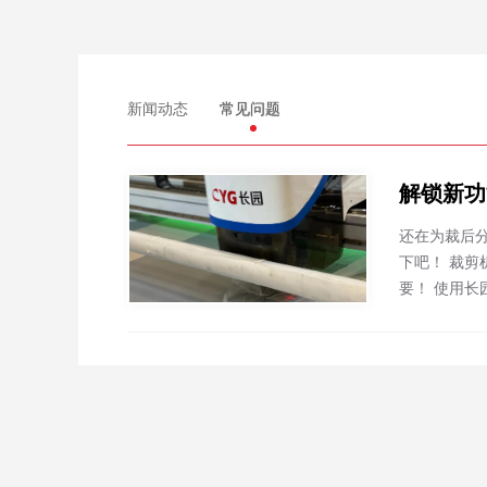
新闻动态
常见问题
解锁新功
还在为裁后分包工序繁多而烦恼吗？ 还在一个一
下吧！ 裁剪机拾料系统 裁剪 裁剪前打唛架？ 裁剪前铺唛架？ 裁剪前在面料上打标签，还担心标签纸会掉落或移位？ 以上工序，全都不需
要！ 使