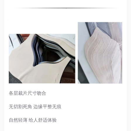
各层裁片尺寸吻合
无切割死角 边缘平整无痕
自然轻薄 给人舒适体验